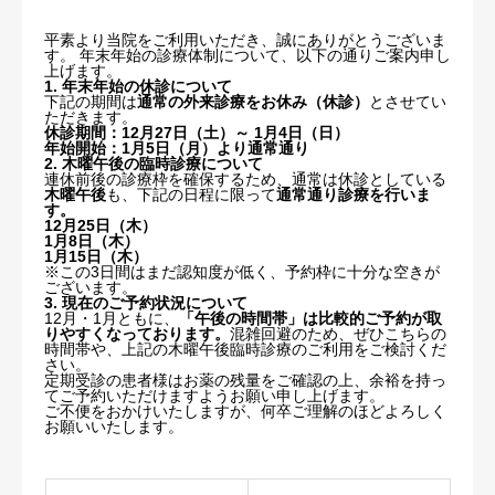
平素より当院をご利用いただき、誠にありがとうございま
診療内容
す。 年末年始の診療体制について、以下の通りご案内申し
上げます。
1. 年末年始の休診について
アクセス/駐車場
下記の期間は
通常の外来診療をお休み（休診）
とさせてい
ただきます。
休診期間：12月27日（土）～ 1月4日（日）
年始開始：1月5日（月）より通常通り
院長ブログ
2. 木曜午後の臨時診療について
連休前後の診療枠を確保するため、通常は休診としている
木曜午後
も、下記の日程に限って
通常通り診療を行いま
す。
12月25日（木）
1月8日（木）
1月15日（木）
※この3日間はまだ認知度が低く、予約枠に十分な空きが
ございます。
3. 現在のご予約状況について
12月・1月ともに、
「午後の時間帯」は比較的ご予約が取
りやすくなっております。
混雑回避のため、ぜひこちらの
時間帯や、上記の木曜午後臨時診療のご利用をご検討くだ
さい。
定期受診の患者様はお薬の残量をご確認の上、余裕を持っ
てご予約いただけますようお願い申し上げます。
ご不便をおかけいたしますが、何卒ご理解のほどよろしく
お願いいたします。